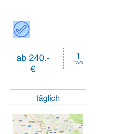
1
ab 240.-
TAG
€
täglich